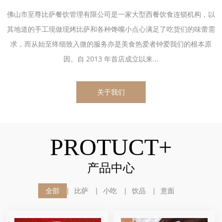
佛山市至尊比萨餐饮管理有限公司是一家大型西餐饮食连锁机构，以
其地道的手工现做现烤比萨和各种馋嘴小点心满足了吃货们的味蕾需
求，而从始至终细致入微的服务亦是美食热爱者钟爱我们的根本原
因。自 2013 年首店成立以来...
关于我们
PROTUCT+
产品中心
全部
比萨
小吃
饮品
意面