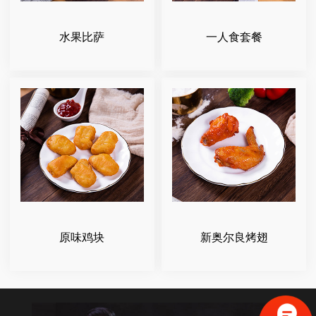
水果比萨
一人食套餐
原味鸡块
新奥尔良烤翅