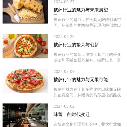
2024-09-27
披萨行业的魅力与未来展望
披萨行业的魅力，在于其无限的创新空
间。从传统的奶酪披萨到现代的创意口
味...
2024-09-20
披萨行业的繁荣与创新
披萨行业的繁荣，得益于其广泛的受众
基础和不断创新的精神。披萨以其丰富
的...
2024-08-09
披萨行业的魅力与无限可能
披萨的魅力在于其多样化的口味和无限
的创意空间。从经典的马苏里拉奶酪披
萨...
2024-08-02
味蕾上的时代变迁
在快速变化的现代社会中，餐饮行业如