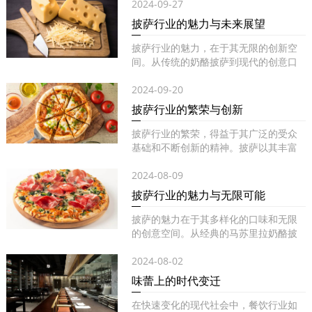
2024-09-27
披萨行业的魅力与未来展望
披萨行业的魅力，在于其无限的创新空
间。从传统的奶酪披萨到现代的创意口
味...
2024-09-20
披萨行业的繁荣与创新
披萨行业的繁荣，得益于其广泛的受众
基础和不断创新的精神。披萨以其丰富
的...
2024-08-09
披萨行业的魅力与无限可能
披萨的魅力在于其多样化的口味和无限
的创意空间。从经典的马苏里拉奶酪披
萨...
2024-08-02
味蕾上的时代变迁
在快速变化的现代社会中，餐饮行业如