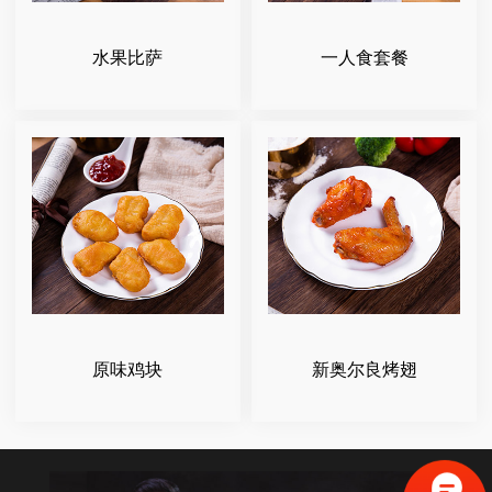
水果比萨
一人食套餐
原味鸡块
新奥尔良烤翅