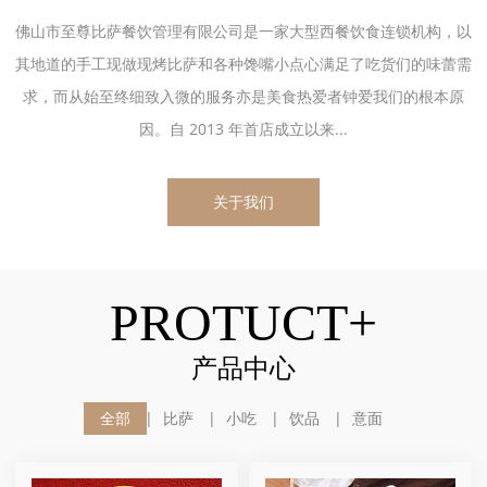
佛山市至尊比萨餐饮管理有限公司是一家大型西餐饮食连锁机构，以
其地道的手工现做现烤比萨和各种馋嘴小点心满足了吃货们的味蕾需
求，而从始至终细致入微的服务亦是美食热爱者钟爱我们的根本原
因。自 2013 年首店成立以来...
关于我们
PROTUCT+
产品中心
全部
比萨
小吃
饮品
意面