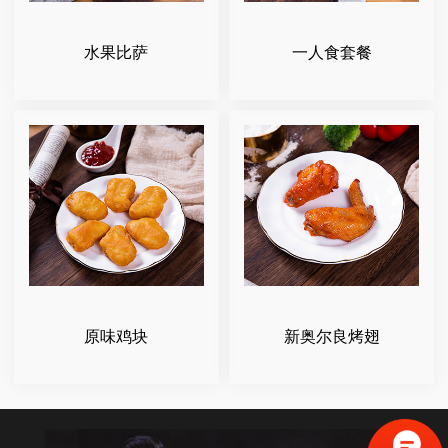
水果比萨
一人食套餐
原味鸡块
新奥尔良烤翅