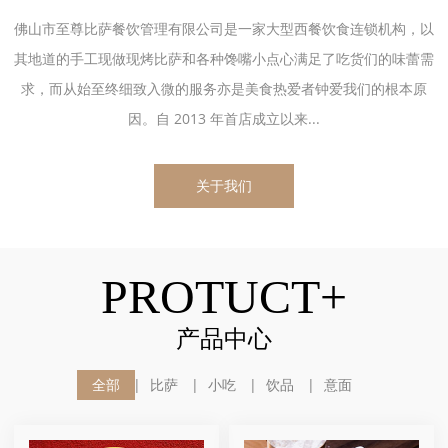
佛山市至尊比萨餐饮管理有限公司是一家大型西餐饮食连锁机构，以
其地道的手工现做现烤比萨和各种馋嘴小点心满足了吃货们的味蕾需
求，而从始至终细致入微的服务亦是美食热爱者钟爱我们的根本原
因。自 2013 年首店成立以来...
关于我们
PROTUCT+
产品中心
全部
比萨
小吃
饮品
意面