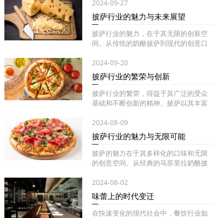
2024-09-27
披萨行业的魅力与未来展望
披萨行业的魅力，在于其无限的创新空
间。从传统的奶酪披萨到现代的创意口
味...
2024-09-20
披萨行业的繁荣与创新
披萨行业的繁荣，得益于其广泛的受众
基础和不断创新的精神。披萨以其丰富
的...
2024-08-09
披萨行业的魅力与无限可能
披萨的魅力在于其多样化的口味和无限
的创意空间。从经典的马苏里拉奶酪披
萨...
2024-08-02
味蕾上的时代变迁
在快速变化的现代社会中，餐饮行业如