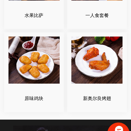
水果比萨
一人食套餐
原味鸡块
新奥尔良烤翅