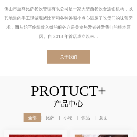
佛山市至尊比萨餐饮管理有限公司是一家大型西餐饮食连锁机构，以
其地道的手工现做现烤比萨和各种馋嘴小点心满足了吃货们的味蕾需
求，而从始至终细致入微的服务亦是美食热爱者钟爱我们的根本原
因。自 2013 年首店成立以来...
关于我们
PROTUCT+
产品中心
全部
比萨
小吃
饮品
意面