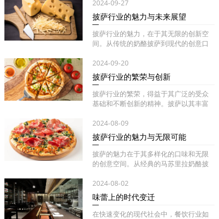
2024-09-27
披萨行业的魅力与未来展望
披萨行业的魅力，在于其无限的创新空
间。从传统的奶酪披萨到现代的创意口
味...
2024-09-20
披萨行业的繁荣与创新
披萨行业的繁荣，得益于其广泛的受众
基础和不断创新的精神。披萨以其丰富
的...
2024-08-09
披萨行业的魅力与无限可能
披萨的魅力在于其多样化的口味和无限
的创意空间。从经典的马苏里拉奶酪披
萨...
2024-08-02
味蕾上的时代变迁
在快速变化的现代社会中，餐饮行业如