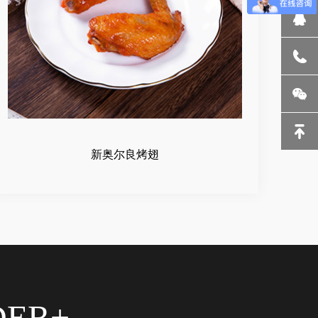
新奥尔良烤翅
DER+