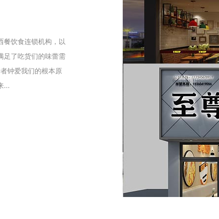
们
西餐饮食连锁机构，以
满足了吃货们的味蕾需
爱者钟爱我们的根本原
..