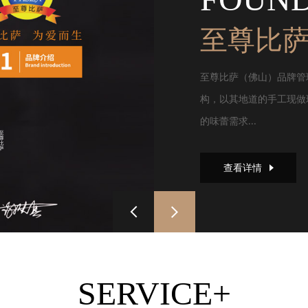
至尊比
至尊比萨（佛山）品牌管
构，以其地道的手工现做
的味蕾需求...
查看详情
SERVICE+