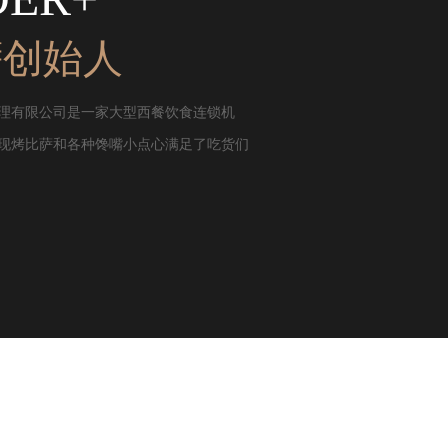
萨创始人
理有限公司是一家大型西餐饮食连锁机
现烤比萨和各种馋嘴小点心满足了吃货们