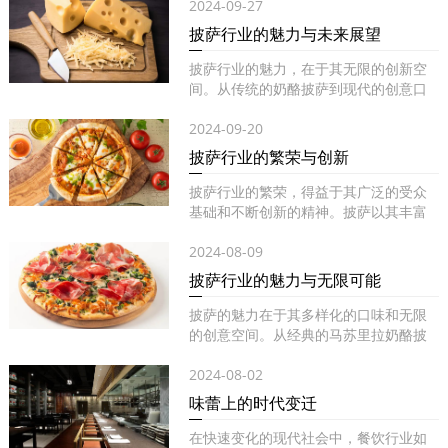
2024-09-27
披萨行业的魅力与未来展望
披萨行业的魅力，在于其无限的创新空
间。从传统的奶酪披萨到现代的创意口
味...
2024-09-20
披萨行业的繁荣与创新
披萨行业的繁荣，得益于其广泛的受众
基础和不断创新的精神。披萨以其丰富
的...
2024-08-09
披萨行业的魅力与无限可能
披萨的魅力在于其多样化的口味和无限
的创意空间。从经典的马苏里拉奶酪披
萨...
2024-08-02
味蕾上的时代变迁
在快速变化的现代社会中，餐饮行业如