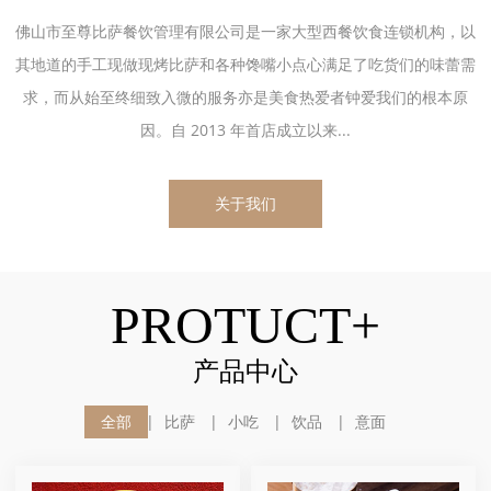
佛山市至尊比萨餐饮管理有限公司是一家大型西餐饮食连锁机构，以
其地道的手工现做现烤比萨和各种馋嘴小点心满足了吃货们的味蕾需
求，而从始至终细致入微的服务亦是美食热爱者钟爱我们的根本原
因。自 2013 年首店成立以来...
关于我们
PROTUCT+
产品中心
全部
比萨
小吃
饮品
意面