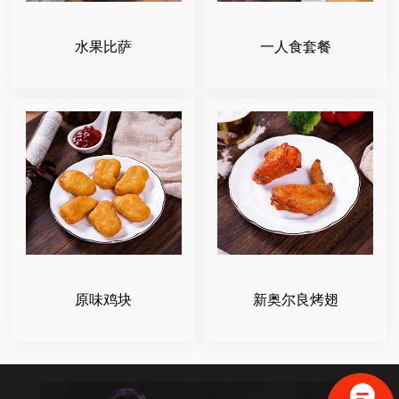
水果比萨
一人食套餐
原味鸡块
新奥尔良烤翅