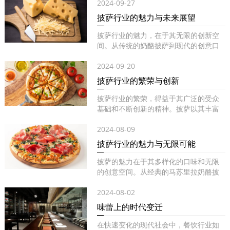
2024-09-27
披萨行业的魅力与未来展望
披萨行业的魅力，在于其无限的创新空
间。从传统的奶酪披萨到现代的创意口
味...
2024-09-20
披萨行业的繁荣与创新
披萨行业的繁荣，得益于其广泛的受众
基础和不断创新的精神。披萨以其丰富
的...
2024-08-09
披萨行业的魅力与无限可能
披萨的魅力在于其多样化的口味和无限
的创意空间。从经典的马苏里拉奶酪披
萨...
2024-08-02
味蕾上的时代变迁
在快速变化的现代社会中，餐饮行业如