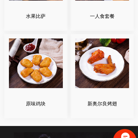
水果比萨
一人食套餐
原味鸡块
新奥尔良烤翅