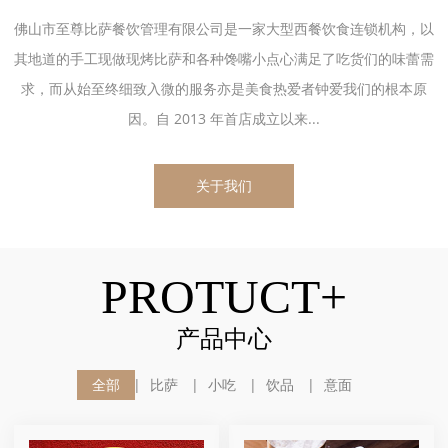
佛山市至尊比萨餐饮管理有限公司是一家大型西餐饮食连锁机构，以
其地道的手工现做现烤比萨和各种馋嘴小点心满足了吃货们的味蕾需
求，而从始至终细致入微的服务亦是美食热爱者钟爱我们的根本原
因。自 2013 年首店成立以来...
关于我们
PROTUCT+
产品中心
全部
比萨
小吃
饮品
意面