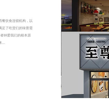
们
西餐饮食连锁机构，以
满足了吃货们的味蕾需
爱者钟爱我们的根本原
..