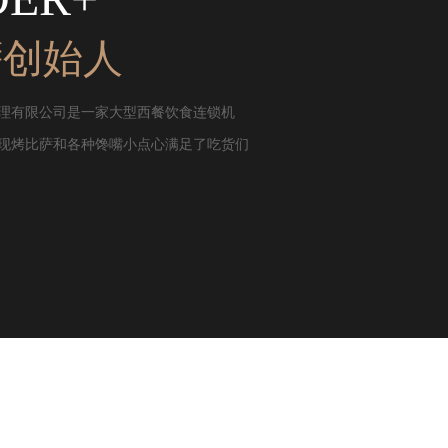
萨创始人
理有限公司是一家大型西餐饮食连锁机
现烤比萨和各种馋嘴小点心满足了吃货们