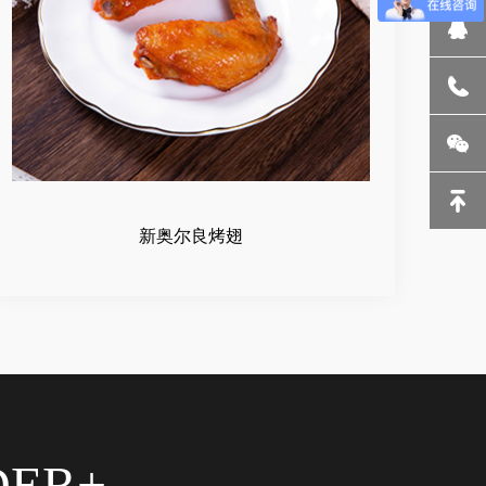
新奥尔良烤翅
DER+