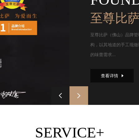
至尊比
至尊比萨（佛山）品牌管
构，以其地道的手工现做
的味蕾需求...
查看详情
SERVICE+