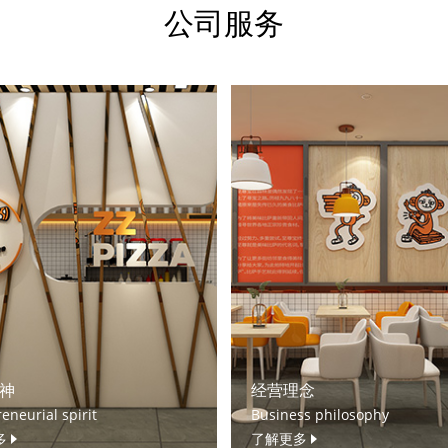
公司服务
神
经营理念
eneurial spirit
Business philosophy
多
了解更多