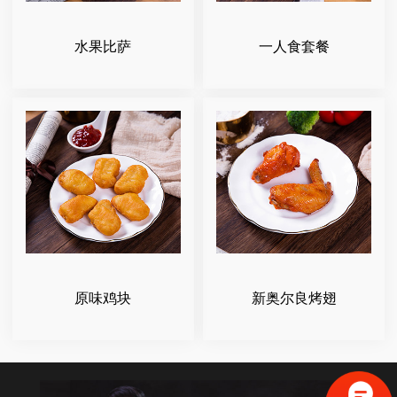
水果比萨
一人食套餐
原味鸡块
新奥尔良烤翅