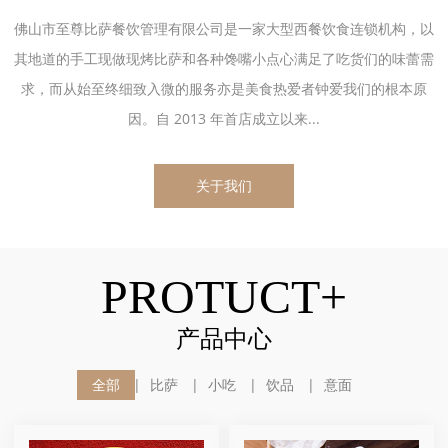
佛山市至尊比萨餐饮管理有限公司是一家大型西餐饮食连锁机构，以
其地道的手工现做现烤比萨和各种馋嘴小点心满足了吃货们的味蕾需
求，而从始至终细致入微的服务亦是美食热爱者钟爱我们的根本原
因。自 2013 年首店成立以来...
关于我们
PROTUCT+
产品中心
全部
比萨
小吃
饮品
意面