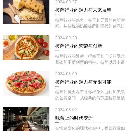
2024-09-27
披萨行业的魅力与未来展望
披萨行业的魅力，在于其无限的创新空
间。从传统的奶酪披萨到现代的创意口
味...
2024-09-20
披萨行业的繁荣与创新
披萨行业的繁荣，得益于其广泛的受众
基础和不断创新的精神。披萨以其丰富
的...
2024-08-09
披萨行业的魅力与无限可能
披萨的魅力在于其多样化的口味和无限
的创意空间。从经典的马苏里拉奶酪披
萨...
2024-08-02
味蕾上的时代变迁
在快速变化的现代社会中，餐饮行业如