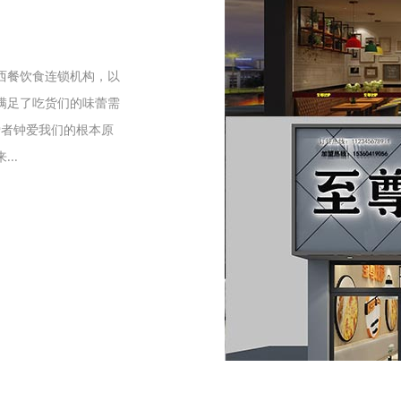
们
西餐饮食连锁机构，以
满足了吃货们的味蕾需
爱者钟爱我们的根本原
..