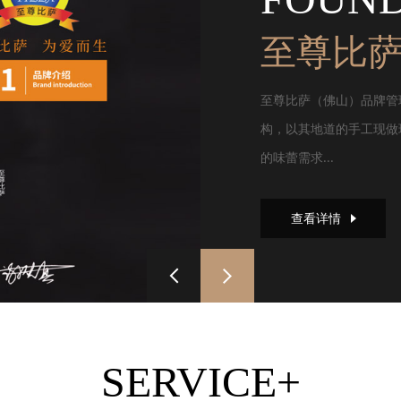
至尊比
至尊比萨（佛山）品牌管
构，以其地道的手工现做
的味蕾需求...
查看详情
SERVICE+