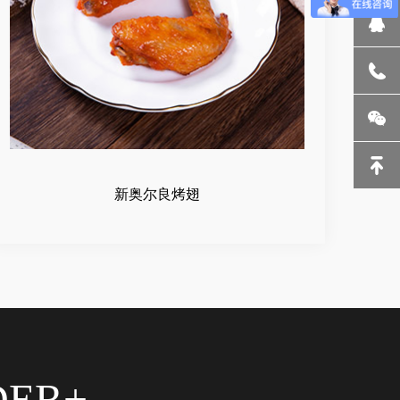
新奥尔良烤翅
DER+