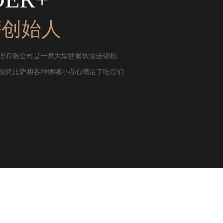
萨创始人
理有限公司是一家大型西餐饮食连锁机
现烤比萨和各种馋嘴小点心满足了吃货们