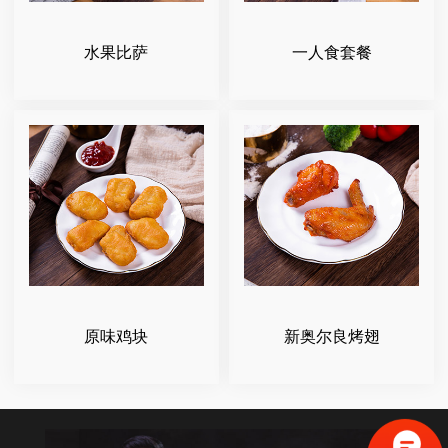
水果比萨
一人食套餐
原味鸡块
新奥尔良烤翅