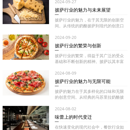
2024-09-27
披萨行业的魅力与未来展望
披萨行业的魅力，在于其无限的创新空
间。从传统的奶酪披萨到现代的创意口
味...
2024-09-20
披萨行业的繁荣与创新
披萨行业的繁荣，得益于其广泛的受众
基础和不断创新的精神。披萨以其丰富
的...
2024-08-09
披萨行业的魅力与无限可能
披萨的魅力在于其多样化的口味和无限
的创意空间。从经典的马苏里拉奶酪披
萨...
2024-08-02
味蕾上的时代变迁
在快速变化的现代社会中，餐饮行业如