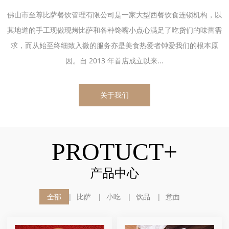
佛山市至尊比萨餐饮管理有限公司是一家大型西餐饮食连锁机构，以
其地道的手工现做现烤比萨和各种馋嘴小点心满足了吃货们的味蕾需
求，而从始至终细致入微的服务亦是美食热爱者钟爱我们的根本原
因。自 2013 年首店成立以来...
关于我们
PROTUCT+
产品中心
全部
比萨
小吃
饮品
意面