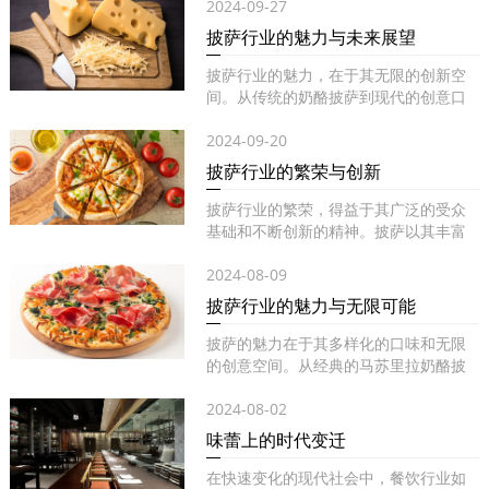
2024-09-27
披萨行业的魅力与未来展望
披萨行业的魅力，在于其无限的创新空
间。从传统的奶酪披萨到现代的创意口
味...
2024-09-20
披萨行业的繁荣与创新
披萨行业的繁荣，得益于其广泛的受众
基础和不断创新的精神。披萨以其丰富
的...
2024-08-09
披萨行业的魅力与无限可能
披萨的魅力在于其多样化的口味和无限
的创意空间。从经典的马苏里拉奶酪披
萨...
2024-08-02
味蕾上的时代变迁
在快速变化的现代社会中，餐饮行业如