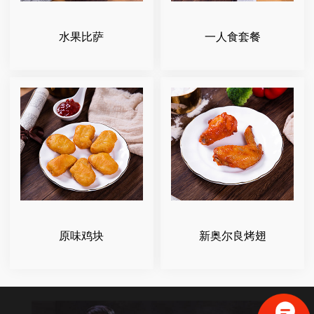
水果比萨
一人食套餐
原味鸡块
新奥尔良烤翅