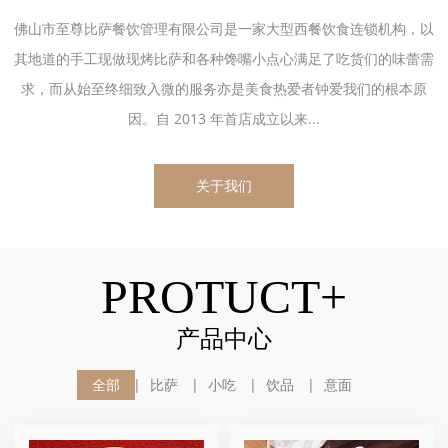
佛山市至尊比萨餐饮管理有限公司是一家大型西餐饮食连锁机构，以
其地道的手工现做现烤比萨和各种馋嘴小点心满足了吃货们的味蕾需
求，而从始至终细致入微的服务亦是美食热爱者钟爱我们的根本原
因。自 2013 年首店成立以来...
关于我们
PROTUCT+
产品中心
全部
比萨
小吃
饮品
意面