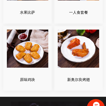
水果比萨
一人食套餐
原味鸡块
新奥尔良烤翅