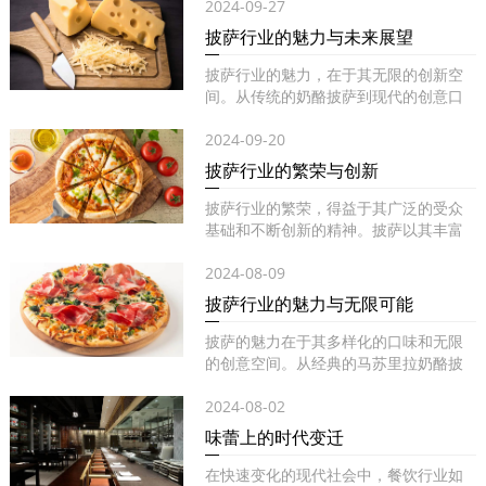
2024-09-27
披萨行业的魅力与未来展望
披萨行业的魅力，在于其无限的创新空
间。从传统的奶酪披萨到现代的创意口
味...
2024-09-20
披萨行业的繁荣与创新
披萨行业的繁荣，得益于其广泛的受众
基础和不断创新的精神。披萨以其丰富
的...
2024-08-09
披萨行业的魅力与无限可能
披萨的魅力在于其多样化的口味和无限
的创意空间。从经典的马苏里拉奶酪披
萨...
2024-08-02
味蕾上的时代变迁
在快速变化的现代社会中，餐饮行业如