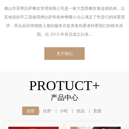
佛山市至尊比萨餐饮管理有限公司是一家大型西餐饮食连锁机构，以
其地道的手工现做现烤比萨和各种馋嘴小点心满足了吃货们的味蕾需
求，而从始至终细致入微的服务亦是美食热爱者钟爱我们的根本原
因。自 2013 年首店成立以来...
关于我们
PROTUCT+
产品中心
全部
比萨
小吃
饮品
意面