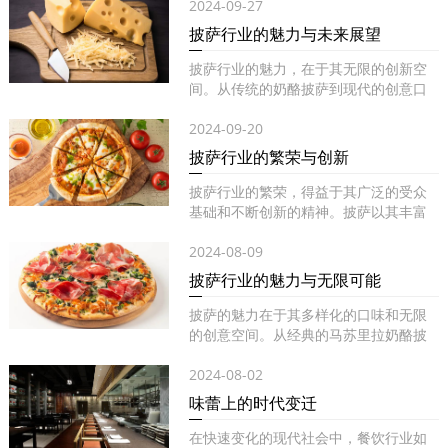
2024-09-27
披萨行业的魅力与未来展望
披萨行业的魅力，在于其无限的创新空
间。从传统的奶酪披萨到现代的创意口
味...
2024-09-20
披萨行业的繁荣与创新
披萨行业的繁荣，得益于其广泛的受众
基础和不断创新的精神。披萨以其丰富
的...
2024-08-09
披萨行业的魅力与无限可能
披萨的魅力在于其多样化的口味和无限
的创意空间。从经典的马苏里拉奶酪披
萨...
2024-08-02
味蕾上的时代变迁
在快速变化的现代社会中，餐饮行业如