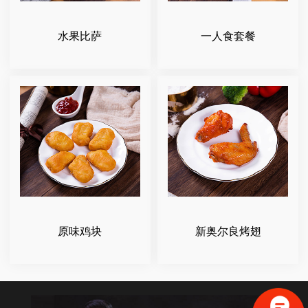
水果比萨
一人食套餐
原味鸡块
新奥尔良烤翅