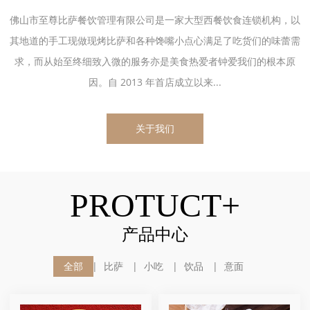
佛山市至尊比萨餐饮管理有限公司是一家大型西餐饮食连锁机构，以
其地道的手工现做现烤比萨和各种馋嘴小点心满足了吃货们的味蕾需
求，而从始至终细致入微的服务亦是美食热爱者钟爱我们的根本原
因。自 2013 年首店成立以来...
关于我们
PROTUCT+
产品中心
全部
比萨
小吃
饮品
意面