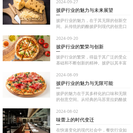
2024-09-27
披萨行业的魅力与未来展望
披萨行业的魅力，在于其无限的创新空
间。从传统的奶酪披萨到现代的创意口
味...
2024-09-20
披萨行业的繁荣与创新
披萨行业的繁荣，得益于其广泛的受众
基础和不断创新的精神。披萨以其丰富
的...
2024-08-09
披萨行业的魅力与无限可能
披萨的魅力在于其多样化的口味和无限
的创意空间。从经典的马苏里拉奶酪披
萨...
2024-08-02
味蕾上的时代变迁
在快速变化的现代社会中，餐饮行业如