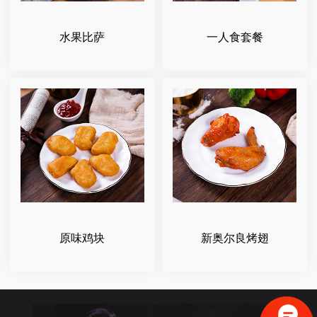
水果比萨
一人食套餐
原味鸡块
新奥尔良烤翅