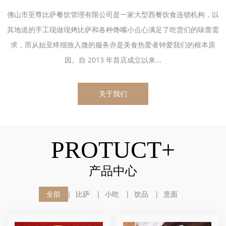
佛山市至尊比萨餐饮管理有限公司是一家大型西餐饮食连锁机构，以
其地道的手工现做现烤比萨和各种馋嘴小点心满足了吃货们的味蕾需
求，而从始至终细致入微的服务亦是美食热爱者钟爱我们的根本原
因。自 2013 年首店成立以来...
关于我们
PROTUCT+
产品中心
全部
比萨
小吃
饮品
意面