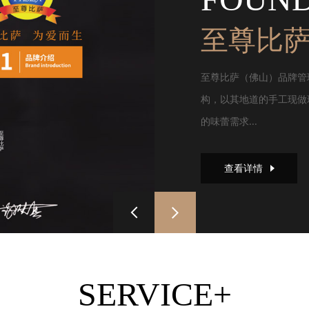
至尊比
至尊比萨（佛山）品牌管
构，以其地道的手工现做
的味蕾需求...
查看详情
SERVICE+