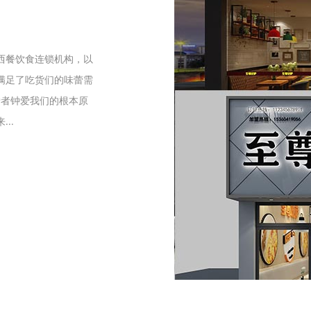
们
西餐饮食连锁机构，以
满足了吃货们的味蕾需
爱者钟爱我们的根本原
..