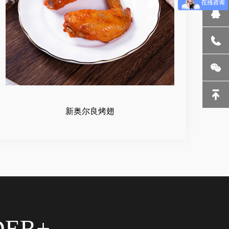
新奥尔良烤翅
DER+