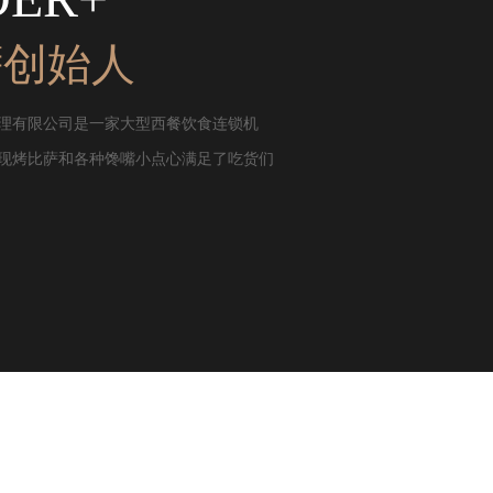
萨创始人
理有限公司是一家大型西餐饮食连锁机
现烤比萨和各种馋嘴小点心满足了吃货们