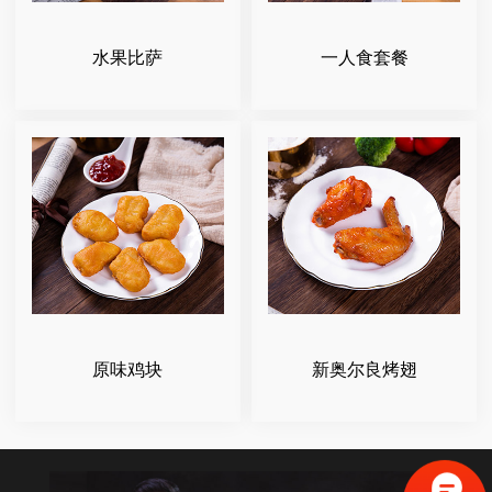
水果比萨
一人食套餐
原味鸡块
新奥尔良烤翅