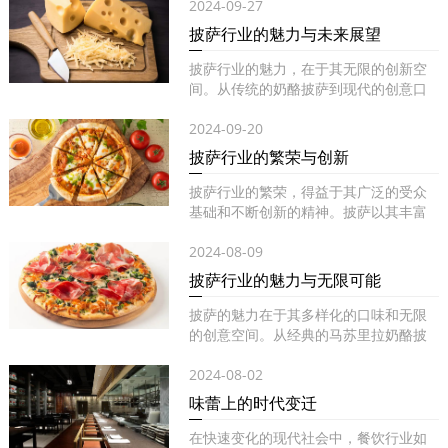
2024-09-27
披萨行业的魅力与未来展望
披萨行业的魅力，在于其无限的创新空
间。从传统的奶酪披萨到现代的创意口
味...
2024-09-20
披萨行业的繁荣与创新
披萨行业的繁荣，得益于其广泛的受众
基础和不断创新的精神。披萨以其丰富
的...
2024-08-09
披萨行业的魅力与无限可能
披萨的魅力在于其多样化的口味和无限
的创意空间。从经典的马苏里拉奶酪披
萨...
2024-08-02
味蕾上的时代变迁
在快速变化的现代社会中，餐饮行业如