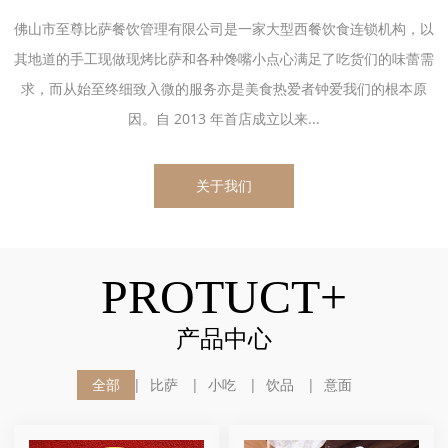
佛山市至尊比萨餐饮管理有限公司是一家大型西餐饮食连锁机构，以
其地道的手工现做现烤比萨和各种馋嘴小点心满足了吃货们的味蕾需
求，而从始至终细致入微的服务亦是美食热爱者钟爱我们的根本原
因。自 2013 年首店成立以来...
关于我们
PROTUCT+
产品中心
全部
比萨
小吃
饮品
意面