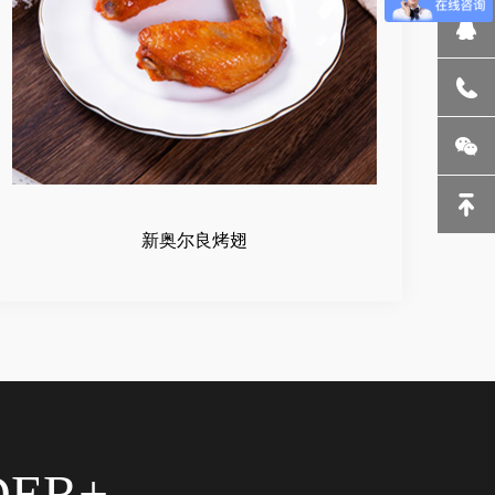
新奥尔良烤翅
DER+