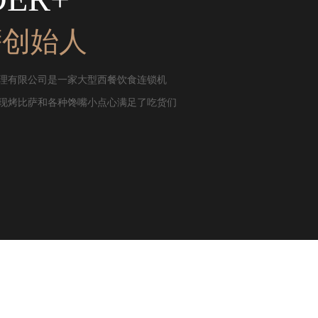
萨创始人
理有限公司是一家大型西餐饮食连锁机
现烤比萨和各种馋嘴小点心满足了吃货们