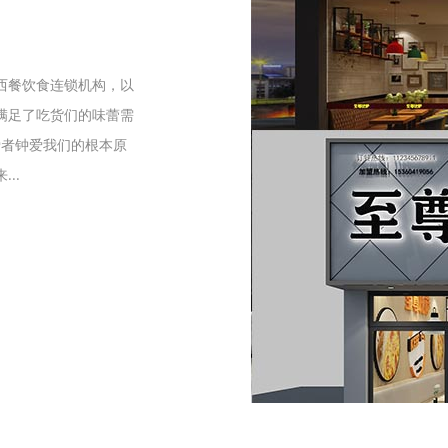
们
西餐饮食连锁机构，以
满足了吃货们的味蕾需
爱者钟爱我们的根本原
..