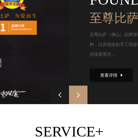
至尊比
至尊比萨（佛山）品牌管
构，以其地道的手工现做
的味蕾需求...
查看详情
SERVICE+