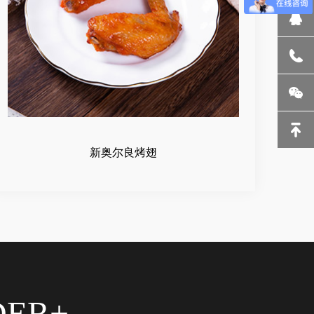
新奥尔良烤翅
DER+