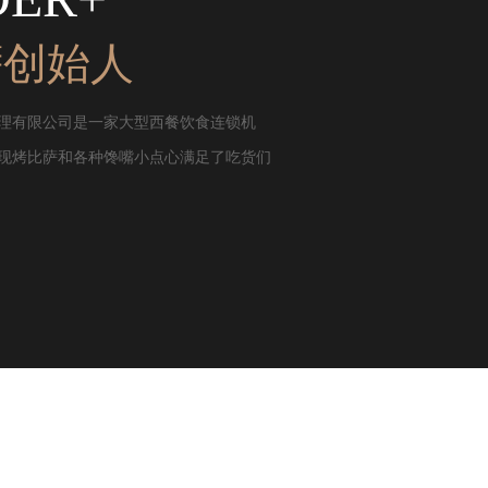
萨创始人
理有限公司是一家大型西餐饮食连锁机
现烤比萨和各种馋嘴小点心满足了吃货们