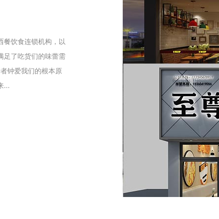
们
西餐饮食连锁机构，以
满足了吃货们的味蕾需
爱者钟爱我们的根本原
..