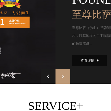
至尊比
至尊比萨（佛山）品牌管
构，以其地道的手工现做
的味蕾需求...
查看详情
SERVICE+