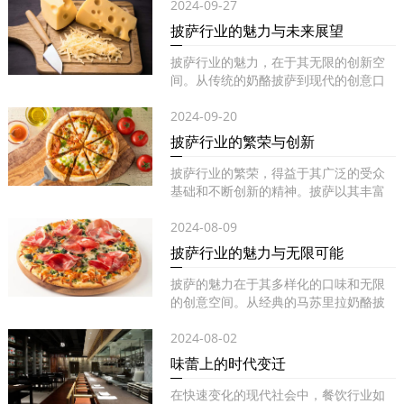
2024-09-27
披萨行业的魅力与未来展望
披萨行业的魅力，在于其无限的创新空
间。从传统的奶酪披萨到现代的创意口
味...
2024-09-20
披萨行业的繁荣与创新
披萨行业的繁荣，得益于其广泛的受众
基础和不断创新的精神。披萨以其丰富
的...
2024-08-09
披萨行业的魅力与无限可能
披萨的魅力在于其多样化的口味和无限
的创意空间。从经典的马苏里拉奶酪披
萨...
2024-08-02
味蕾上的时代变迁
在快速变化的现代社会中，餐饮行业如