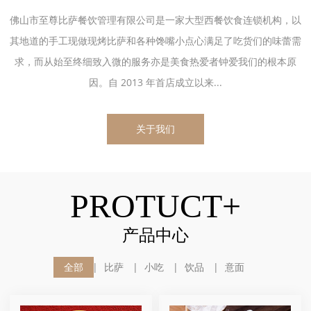
佛山市至尊比萨餐饮管理有限公司是一家大型西餐饮食连锁机构，以
其地道的手工现做现烤比萨和各种馋嘴小点心满足了吃货们的味蕾需
求，而从始至终细致入微的服务亦是美食热爱者钟爱我们的根本原
因。自 2013 年首店成立以来...
关于我们
PROTUCT+
产品中心
全部
比萨
小吃
饮品
意面