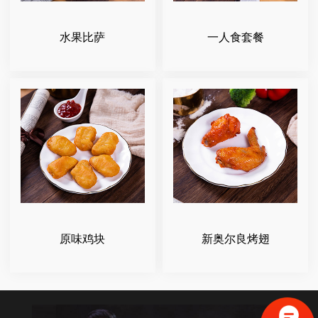
水果比萨
一人食套餐
原味鸡块
新奥尔良烤翅