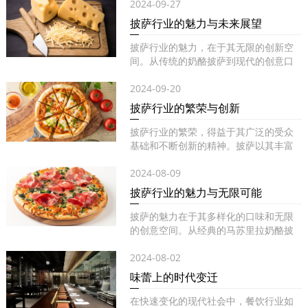
2024-09-27
披萨行业的魅力与未来展望
披萨行业的魅力，在于其无限的创新空
间。从传统的奶酪披萨到现代的创意口
味...
2024-09-20
披萨行业的繁荣与创新
披萨行业的繁荣，得益于其广泛的受众
基础和不断创新的精神。披萨以其丰富
的...
2024-08-09
披萨行业的魅力与无限可能
披萨的魅力在于其多样化的口味和无限
的创意空间。从经典的马苏里拉奶酪披
萨...
2024-08-02
味蕾上的时代变迁
在快速变化的现代社会中，餐饮行业如