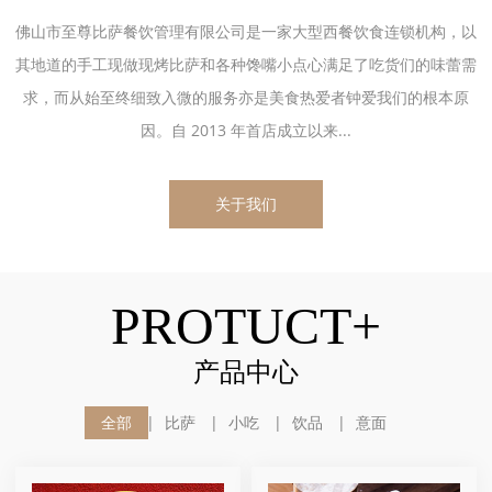
佛山市至尊比萨餐饮管理有限公司是一家大型西餐饮食连锁机构，以
其地道的手工现做现烤比萨和各种馋嘴小点心满足了吃货们的味蕾需
求，而从始至终细致入微的服务亦是美食热爱者钟爱我们的根本原
因。自 2013 年首店成立以来...
关于我们
PROTUCT+
产品中心
全部
比萨
小吃
饮品
意面