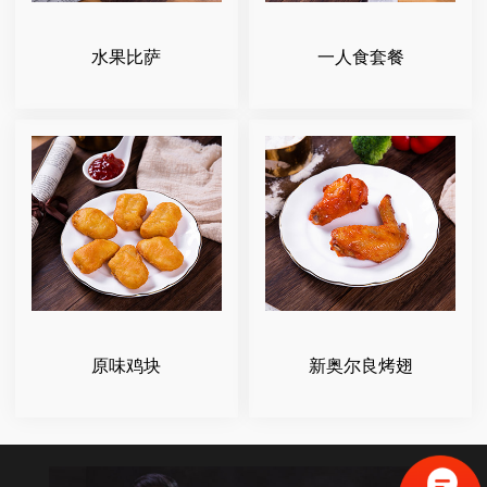
水果比萨
一人食套餐
原味鸡块
新奥尔良烤翅