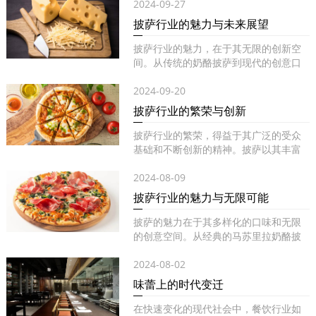
2024-09-27
披萨行业的魅力与未来展望
披萨行业的魅力，在于其无限的创新空
间。从传统的奶酪披萨到现代的创意口
味...
2024-09-20
披萨行业的繁荣与创新
披萨行业的繁荣，得益于其广泛的受众
基础和不断创新的精神。披萨以其丰富
的...
2024-08-09
披萨行业的魅力与无限可能
披萨的魅力在于其多样化的口味和无限
的创意空间。从经典的马苏里拉奶酪披
萨...
2024-08-02
味蕾上的时代变迁
在快速变化的现代社会中，餐饮行业如