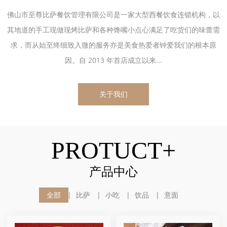
佛山市至尊比萨餐饮管理有限公司是一家大型西餐饮食连锁机构，以
其地道的手工现做现烤比萨和各种馋嘴小点心满足了吃货们的味蕾需
求，而从始至终细致入微的服务亦是美食热爱者钟爱我们的根本原
因。自 2013 年首店成立以来...
关于我们
PROTUCT+
产品中心
全部
比萨
小吃
饮品
意面