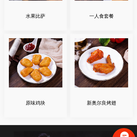
水果比萨
一人食套餐
原味鸡块
新奥尔良烤翅