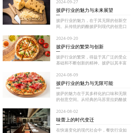
2024-09-27
披萨行业的魅力与未来展望
披萨行业的魅力，在于其无限的创新空
间。从传统的奶酪披萨到现代的创意口
味...
2024-09-20
披萨行业的繁荣与创新
披萨行业的繁荣，得益于其广泛的受众
基础和不断创新的精神。披萨以其丰富
的...
2024-08-09
披萨行业的魅力与无限可能
披萨的魅力在于其多样化的口味和无限
的创意空间。从经典的马苏里拉奶酪披
萨...
2024-08-02
味蕾上的时代变迁
在快速变化的现代社会中，餐饮行业如