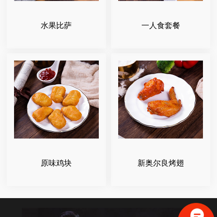
水果比萨
一人食套餐
原味鸡块
新奥尔良烤翅