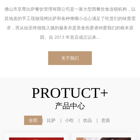
佛山市至尊比萨餐饮管理有限公司是一家大型西餐饮食连锁机构，以
其地道的手工现做现烤比萨和各种馋嘴小点心满足了吃货们的味蕾需
求，而从始至终细致入微的服务亦是美食热爱者钟爱我们的根本原
因。自 2013 年首店成立以来...
关于我们
PROTUCT+
产品中心
全部
比萨
小吃
饮品
意面