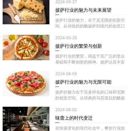
2024-09-27
披萨行业的魅力与未来展望
披萨行业的魅力，在于其无限的创新空
间。从传统的奶酪披萨到现代的创意口
味...
2024-09-20
披萨行业的繁荣与创新
披萨行业的繁荣，得益于其广泛的受众
基础和不断创新的精神。披萨以其丰富
的...
2024-08-09
披萨行业的魅力与无限可能
披萨的魅力在于其多样化的口味和无限
的创意空间。从经典的马苏里拉奶酪披
萨...
2024-08-02
味蕾上的时代变迁
在快速变化的现代社会中，餐饮行业如