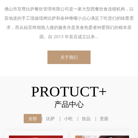
佛山市至尊比萨餐饮管理有限公司是一家大型西餐饮食连锁机构，以
其地道的手工现做现烤比萨和各种馋嘴小点心满足了吃货们的味蕾需
求，而从始至终细致入微的服务亦是美食热爱者钟爱我们的根本原
因。自 2013 年首店成立以来...
关于我们
PROTUCT+
产品中心
全部
比萨
小吃
饮品
意面