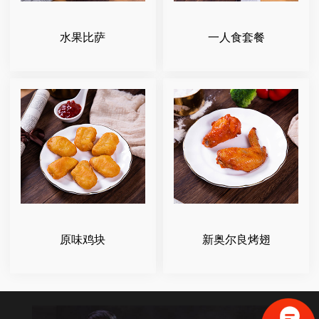
水果比萨
一人食套餐
原味鸡块
新奥尔良烤翅