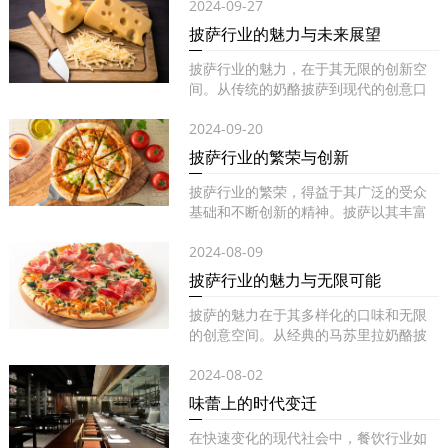
2024-09-27
披萨行业的魅力与未来展望
披萨行业的魅力，在于其无限的创新空
间。从传统的奶酪披萨到现代的创意口
味...
2024-09-20
披萨行业的繁荣与创新
披萨行业的繁荣，得益于其广泛的受众
基础和不断创新的精神。披萨以其丰富
的...
2024-08-09
披萨行业的魅力与无限可能
披萨的魅力在于其多样化的口味和无限
的创意空间。从经典的马苏里拉奶酪披
萨...
2024-08-02
味蕾上的时代变迁
在快速变化的现代社会中，餐饮行业如