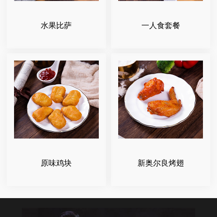
水果比萨
一人食套餐
原味鸡块
新奥尔良烤翅