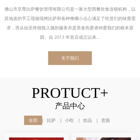
佛山市至尊比萨餐饮管理有限公司是一家大型西餐饮食连锁机构，以
其地道的手工现做现烤比萨和各种馋嘴小点心满足了吃货们的味蕾需
求，而从始至终细致入微的服务亦是美食热爱者钟爱我们的根本原
因。自 2013 年首店成立以来...
关于我们
PROTUCT+
产品中心
全部
比萨
小吃
饮品
意面