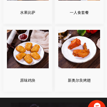
水果比萨
一人食套餐
原味鸡块
新奥尔良烤翅