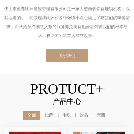
佛山市至尊比萨餐饮管理有限公司是一家大型西餐饮食连锁机构，以
其地道的手工现做现烤比萨和各种馋嘴小点心满足了吃货们的味蕾需
求，而从始至终细致入微的服务亦是美食热爱者钟爱我们的根本原
因。自 2013 年首店成立以来...
关于我们
PROTUCT+
产品中心
全部
比萨
小吃
饮品
意面