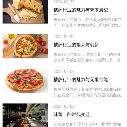
2024-09-27
披萨行业的魅力与未来展望
披萨行业的魅力，在于其无限的创新空
间。从传统的奶酪披萨到现代的创意口
味...
2024-09-20
披萨行业的繁荣与创新
披萨行业的繁荣，得益于其广泛的受众
基础和不断创新的精神。披萨以其丰富
的...
2024-08-09
披萨行业的魅力与无限可能
披萨的魅力在于其多样化的口味和无限
的创意空间。从经典的马苏里拉奶酪披
萨...
2024-08-02
味蕾上的时代变迁
在快速变化的现代社会中，餐饮行业如