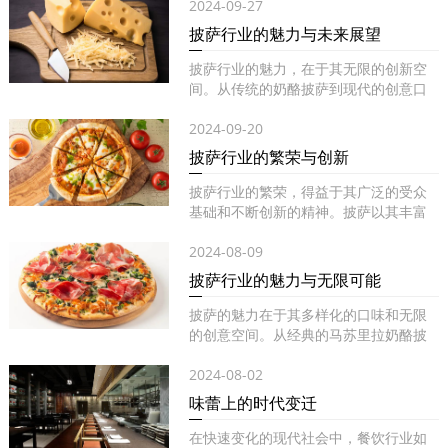
2024-09-27
披萨行业的魅力与未来展望
披萨行业的魅力，在于其无限的创新空
间。从传统的奶酪披萨到现代的创意口
味...
2024-09-20
披萨行业的繁荣与创新
披萨行业的繁荣，得益于其广泛的受众
基础和不断创新的精神。披萨以其丰富
的...
2024-08-09
披萨行业的魅力与无限可能
披萨的魅力在于其多样化的口味和无限
的创意空间。从经典的马苏里拉奶酪披
萨...
2024-08-02
味蕾上的时代变迁
在快速变化的现代社会中，餐饮行业如