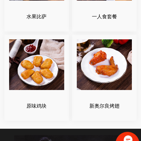
水果比萨
一人食套餐
原味鸡块
新奥尔良烤翅