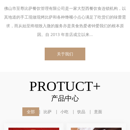
佛山市至尊比萨餐饮管理有限公司是一家大型西餐饮食连锁机构，以
其地道的手工现做现烤比萨和各种馋嘴小点心满足了吃货们的味蕾需
求，而从始至终细致入微的服务亦是美食热爱者钟爱我们的根本原
因。自 2013 年首店成立以来...
关于我们
PROTUCT+
产品中心
全部
比萨
小吃
饮品
意面