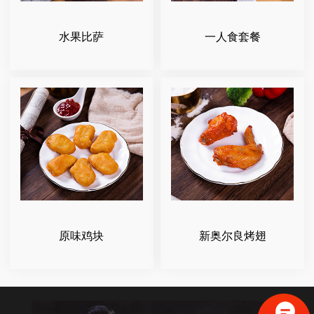
水果比萨
一人食套餐
原味鸡块
新奥尔良烤翅