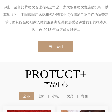
佛山市至尊比萨餐饮管理有限公司是一家大型西餐饮食连锁机构，以
其地道的手工现做现烤比萨和各种馋嘴小点心满足了吃货们的味蕾需
求，而从始至终细致入微的服务亦是美食热爱者钟爱我们的根本原
因。自 2013 年首店成立以来...
关于我们
PROTUCT+
产品中心
全部
比萨
小吃
饮品
意面