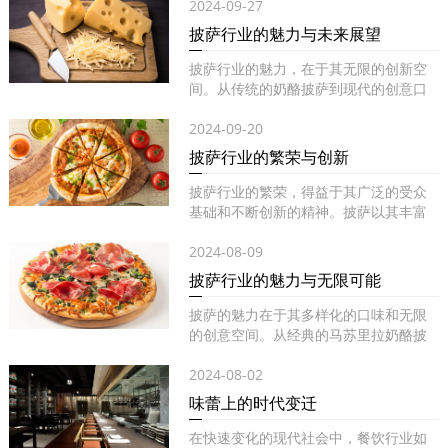
2024-09-27
披萨行业的魅力与未来展望
披萨行业的魅力，在于其无限的创新空
间。从传统的奶酪披萨到现代的创意口
味...
2024-09-20
披萨行业的繁荣与创新
披萨行业的繁荣，得益于其广泛的受众
基础和不断创新的精神。披萨以其丰富
的...
2024-08-09
披萨行业的魅力与无限可能
披萨的魅力在于其多样化的口味和无限
的创意空间。从经典的马苏里拉奶酪披
萨...
2024-08-02
味蕾上的时代变迁
在快速变化的现代社会中，餐饮行业如