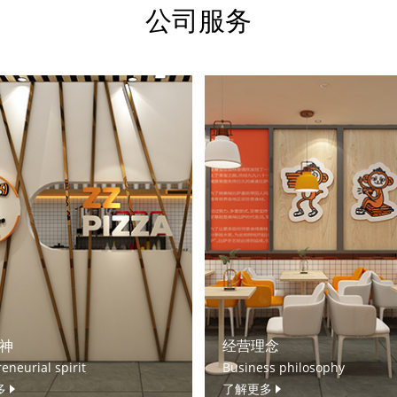
公司服务
神
经营理念
eneurial spirit
Business philosophy
多
了解更多