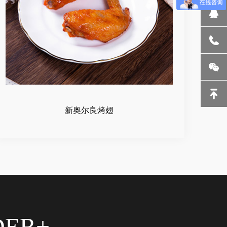
新奥尔良烤翅
DER+