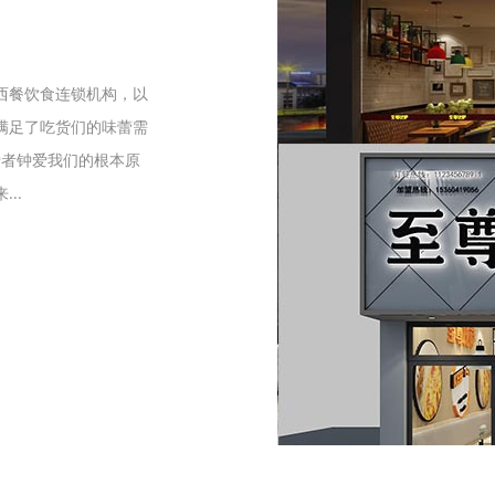
们
西餐饮食连锁机构，以
满足了吃货们的味蕾需
爱者钟爱我们的根本原
..