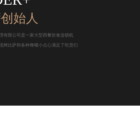
萨创始人
理有限公司是一家大型西餐饮食连锁机
现烤比萨和各种馋嘴小点心满足了吃货们