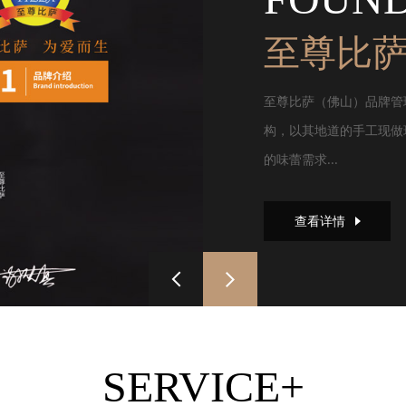
至尊比
至尊比萨（佛山）品牌管
构，以其地道的手工现做
的味蕾需求...
查看详情
SERVICE+