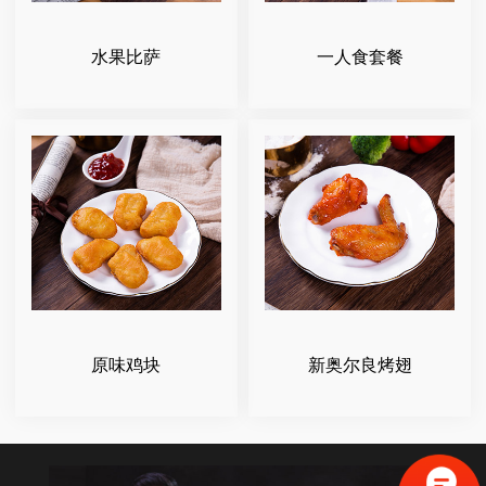
水果比萨
一人食套餐
原味鸡块
新奥尔良烤翅