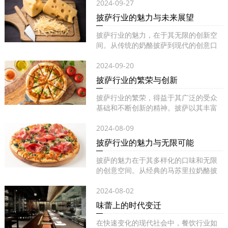
2024-09-27
披萨行业的魅力与未来展望
披萨行业的魅力，在于其无限的创新空
间。从传统的奶酪披萨到现代的创意口
味...
2024-09-20
披萨行业的繁荣与创新
披萨行业的繁荣，得益于其广泛的受众
基础和不断创新的精神。披萨以其丰富
的...
2024-08-09
披萨行业的魅力与无限可能
披萨的魅力在于其多样化的口味和无限
的创意空间。从经典的马苏里拉奶酪披
萨...
2024-08-02
味蕾上的时代变迁
在快速变化的现代社会中，餐饮行业如