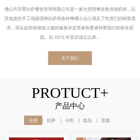
佛山市至尊比萨餐饮管理有限公司是一家大型西餐饮食连锁机构，以
其地道的手工现做现烤比萨和各种馋嘴小点心满足了吃货们的味蕾需
求，而从始至终细致入微的服务亦是美食热爱者钟爱我们的根本原
因。自 2013 年首店成立以来...
关于我们
PROTUCT+
产品中心
全部
比萨
小吃
饮品
意面