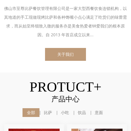
佛山市至尊比萨餐饮管理有限公司是一家大型西餐饮食连锁机构，以
其地道的手工现做现烤比萨和各种馋嘴小点心满足了吃货们的味蕾需
求，而从始至终细致入微的服务亦是美食热爱者钟爱我们的根本原
因。自 2013 年首店成立以来...
关于我们
PROTUCT+
产品中心
全部
比萨
小吃
饮品
意面