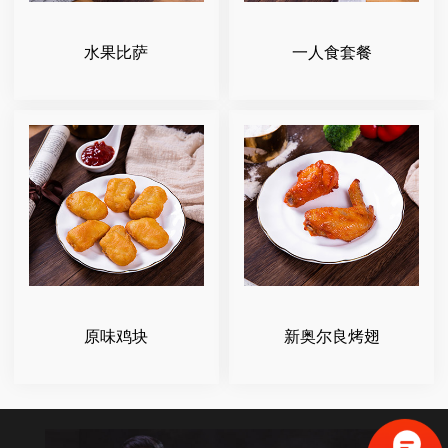
水果比萨
一人食套餐
原味鸡块
新奥尔良烤翅