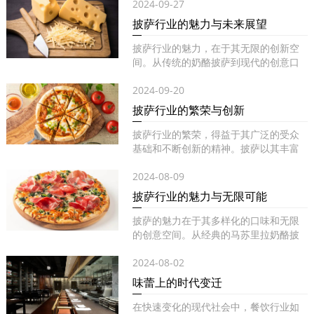
2024-09-27
披萨行业的魅力与未来展望
披萨行业的魅力，在于其无限的创新空
间。从传统的奶酪披萨到现代的创意口
味...
2024-09-20
披萨行业的繁荣与创新
披萨行业的繁荣，得益于其广泛的受众
基础和不断创新的精神。披萨以其丰富
的...
2024-08-09
披萨行业的魅力与无限可能
披萨的魅力在于其多样化的口味和无限
的创意空间。从经典的马苏里拉奶酪披
萨...
2024-08-02
味蕾上的时代变迁
在快速变化的现代社会中，餐饮行业如