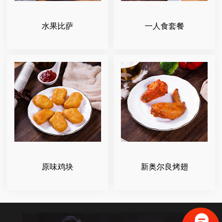
水果比萨
一人食套餐
原味鸡块
新奥尔良烤翅