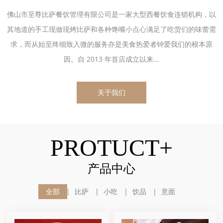
佛山市至尊比萨餐饮管理有限公司是一家大型西餐饮食连锁机构，以
其地道的手工现做现烤比萨和各种馋嘴小点心满足了吃货们的味蕾需
求，而从始至终细致入微的服务亦是美食热爱者钟爱我们的根本原
因。自 2013 年首店成立以来...
关于我们
PROTUCT+
产品中心
全部
比萨
小吃
饮品
意面