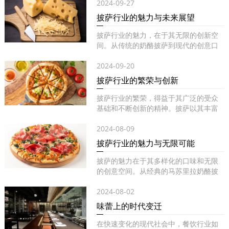
2024-09-27
披萨行业的魅力与未来展望
披萨行业的魅力，在于其无限的创新空
间。从传统的奶酪披萨到现代的创意口
味...
2024-09-20
披萨行业的繁荣与创新
披萨行业的繁荣，得益于其广泛的受众
基础和不断创新的精神。披萨以其丰富
的...
2024-08-09
披萨行业的魅力与无限可能
披萨的魅力在于其多样化的口味和无限
的创意空间。从经典的马苏里拉奶酪披
萨...
2024-08-02
味蕾上的时代变迁
在快速变化的现代社会中，餐饮行业如