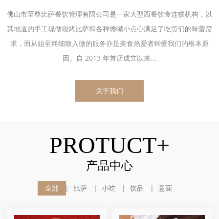
佛山市至尊比萨餐饮管理有限公司是一家大型西餐饮食连锁机构，以
其地道的手工现做现烤比萨和各种馋嘴小点心满足了吃货们的味蕾需
求，而从始至终细致入微的服务亦是美食热爱者钟爱我们的根本原
因。自 2013 年首店成立以来...
关于我们
PROTUCT+
产品中心
全部
比萨
小吃
饮品
意面