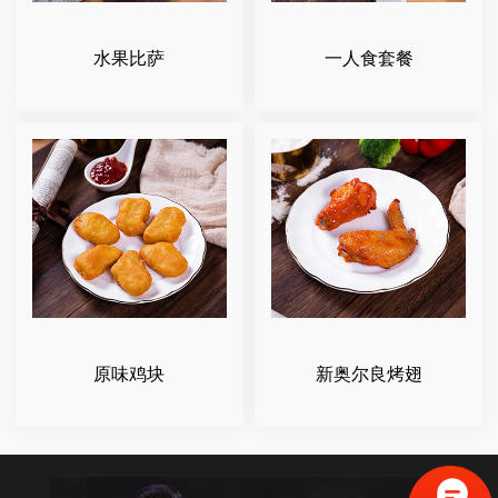
水果比萨
一人食套餐
原味鸡块
新奥尔良烤翅