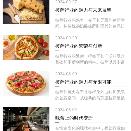
2024-09-27
披萨行业的魅力与未来展望
披萨行业的魅力，在于其无限的创新空
间。从传统的奶酪披萨到现代的创意口
味...
2024-09-20
披萨行业的繁荣与创新
披萨行业的繁荣，得益于其广泛的受众
基础和不断创新的精神。披萨以其丰富
的...
2024-08-09
披萨行业的魅力与无限可能
披萨的魅力在于其多样化的口味和无限
的创意空间。从经典的马苏里拉奶酪披
萨...
2024-08-02
味蕾上的时代变迁
在快速变化的现代社会中，餐饮行业如