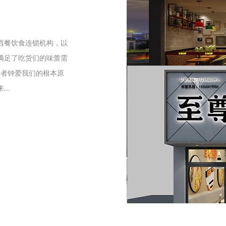
们
西餐饮食连锁机构，以
满足了吃货们的味蕾需
爱者钟爱我们的根本原
..