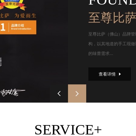
至尊比
至尊比萨（佛山）品牌管
构，以其地道的手工现做
的味蕾需求...
查看详情
SERVICE+