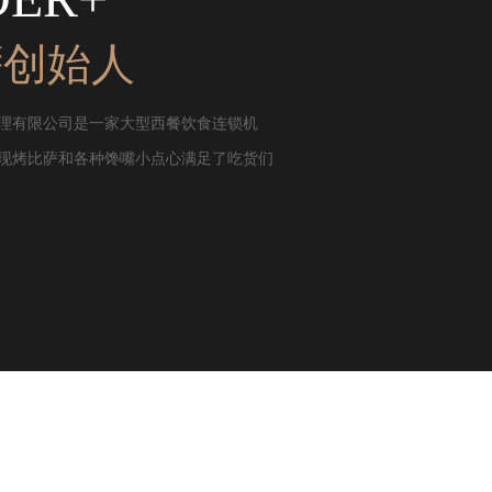
萨创始人
理有限公司是一家大型西餐饮食连锁机
现烤比萨和各种馋嘴小点心满足了吃货们