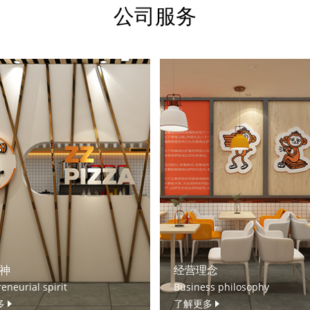
公司服务
神
经营理念
eneurial spirit
Business philosophy
多
了解更多