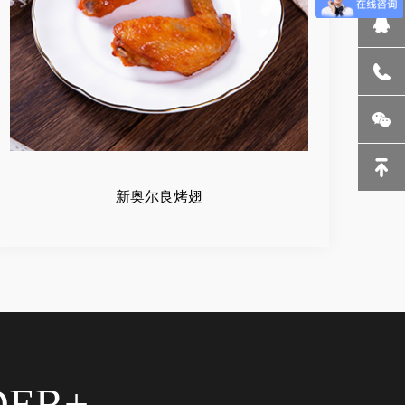
新奥尔良烤翅
DER+