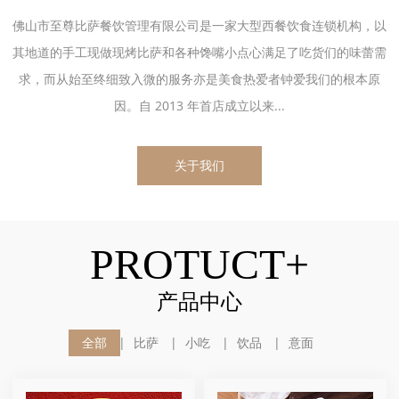
佛山市至尊比萨餐饮管理有限公司是一家大型西餐饮食连锁机构，以
其地道的手工现做现烤比萨和各种馋嘴小点心满足了吃货们的味蕾需
求，而从始至终细致入微的服务亦是美食热爱者钟爱我们的根本原
因。自 2013 年首店成立以来...
关于我们
PROTUCT+
产品中心
全部
比萨
小吃
饮品
意面