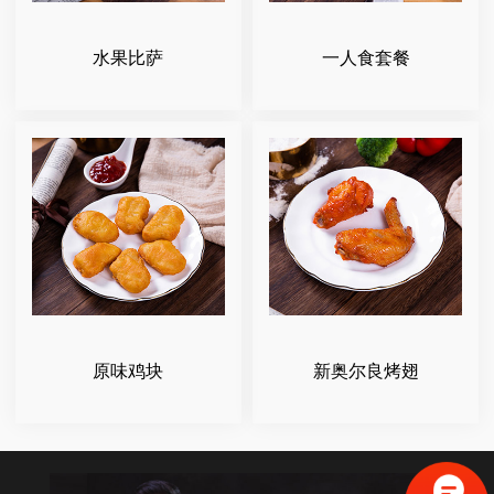
水果比萨
一人食套餐
原味鸡块
新奥尔良烤翅