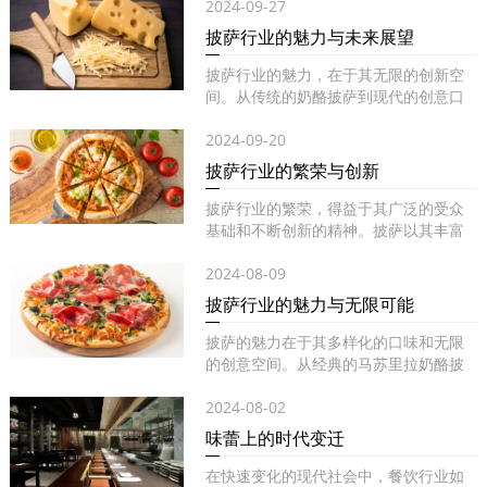
2024-09-27
披萨行业的魅力与未来展望
披萨行业的魅力，在于其无限的创新空
间。从传统的奶酪披萨到现代的创意口
味...
2024-09-20
披萨行业的繁荣与创新
披萨行业的繁荣，得益于其广泛的受众
基础和不断创新的精神。披萨以其丰富
的...
2024-08-09
披萨行业的魅力与无限可能
披萨的魅力在于其多样化的口味和无限
的创意空间。从经典的马苏里拉奶酪披
萨...
2024-08-02
味蕾上的时代变迁
在快速变化的现代社会中，餐饮行业如