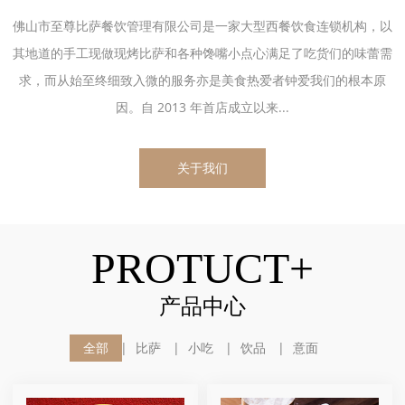
佛山市至尊比萨餐饮管理有限公司是一家大型西餐饮食连锁机构，以
其地道的手工现做现烤比萨和各种馋嘴小点心满足了吃货们的味蕾需
求，而从始至终细致入微的服务亦是美食热爱者钟爱我们的根本原
因。自 2013 年首店成立以来...
关于我们
PROTUCT+
产品中心
全部
比萨
小吃
饮品
意面