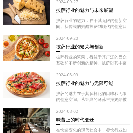
2024-09-27
披萨行业的魅力与未来展望
披萨行业的魅力，在于其无限的创新空
间。从传统的奶酪披萨到现代的创意口
味...
2024-09-20
披萨行业的繁荣与创新
披萨行业的繁荣，得益于其广泛的受众
基础和不断创新的精神。披萨以其丰富
的...
2024-08-09
披萨行业的魅力与无限可能
披萨的魅力在于其多样化的口味和无限
的创意空间。从经典的马苏里拉奶酪披
萨...
2024-08-02
味蕾上的时代变迁
在快速变化的现代社会中，餐饮行业如