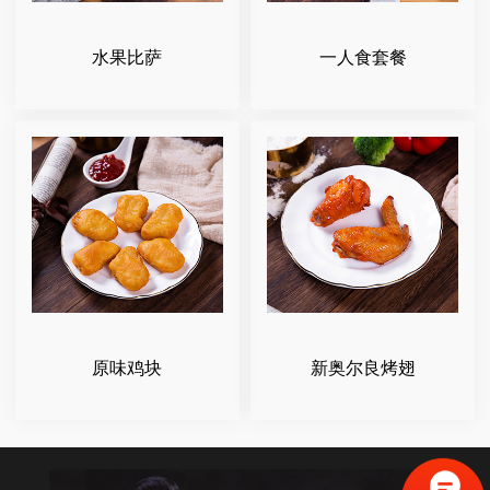
水果比萨
一人食套餐
原味鸡块
新奥尔良烤翅