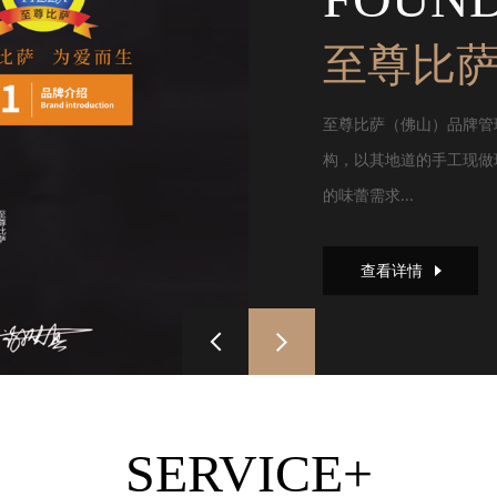
至尊比
至尊比萨（佛山）品牌管
构，以其地道的手工现做
的味蕾需求...
查看详情
SERVICE+