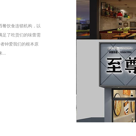
们
西餐饮食连锁机构，以
满足了吃货们的味蕾需
爱者钟爱我们的根本原
..