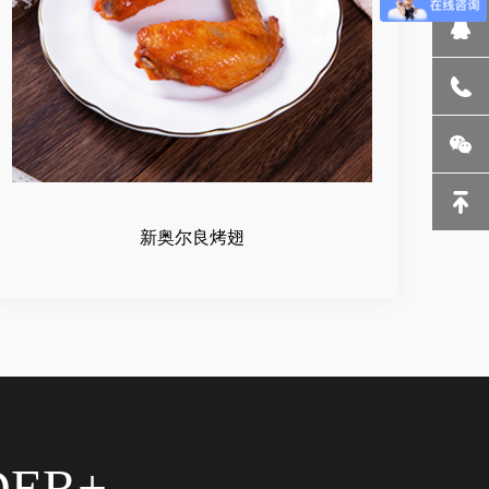
新奥尔良烤翅
DER+