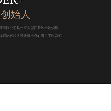
萨创始人
理有限公司是一家大型西餐饮食连锁机
现烤比萨和各种馋嘴小点心满足了吃货们