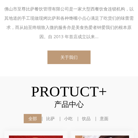
佛山市至尊比萨餐饮管理有限公司是一家大型西餐饮食连锁机构，以
其地道的手工现做现烤比萨和各种馋嘴小点心满足了吃货们的味蕾需
求，而从始至终细致入微的服务亦是美食热爱者钟爱我们的根本原
因。自 2013 年首店成立以来...
关于我们
PROTUCT+
产品中心
全部
比萨
小吃
饮品
意面