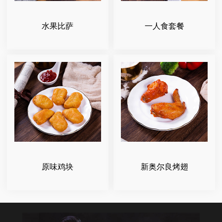
水果比萨
一人食套餐
原味鸡块
新奥尔良烤翅