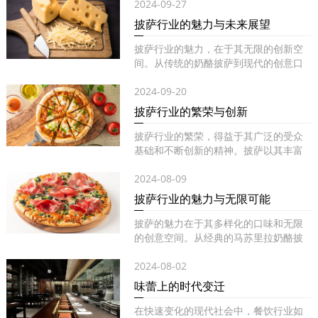
2024-09-27
披萨行业的魅力与未来展望
披萨行业的魅力，在于其无限的创新空
间。从传统的奶酪披萨到现代的创意口
味...
2024-09-20
披萨行业的繁荣与创新
披萨行业的繁荣，得益于其广泛的受众
基础和不断创新的精神。披萨以其丰富
的...
2024-08-09
披萨行业的魅力与无限可能
披萨的魅力在于其多样化的口味和无限
的创意空间。从经典的马苏里拉奶酪披
萨...
2024-08-02
味蕾上的时代变迁
在快速变化的现代社会中，餐饮行业如