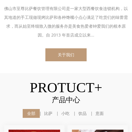
佛山市至尊比萨餐饮管理有限公司是一家大型西餐饮食连锁机构，以
其地道的手工现做现烤比萨和各种馋嘴小点心满足了吃货们的味蕾需
求，而从始至终细致入微的服务亦是美食热爱者钟爱我们的根本原
因。自 2013 年首店成立以来...
关于我们
PROTUCT+
产品中心
全部
比萨
小吃
饮品
意面