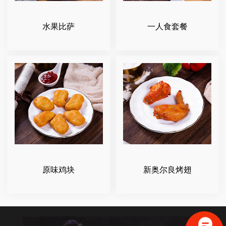
水果比萨
一人食套餐
原味鸡块
新奥尔良烤翅