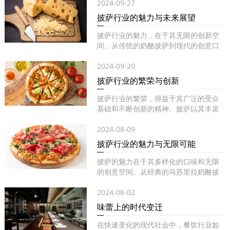
2024-09-27
披萨行业的魅力与未来展望
披萨行业的魅力，在于其无限的创新空
间。从传统的奶酪披萨到现代的创意口
味...
2024-09-20
披萨行业的繁荣与创新
披萨行业的繁荣，得益于其广泛的受众
基础和不断创新的精神。披萨以其丰富
的...
2024-08-09
披萨行业的魅力与无限可能
披萨的魅力在于其多样化的口味和无限
的创意空间。从经典的马苏里拉奶酪披
萨...
2024-08-02
味蕾上的时代变迁
在快速变化的现代社会中，餐饮行业如