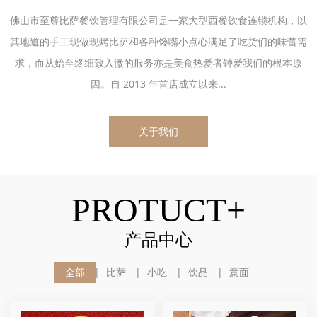
佛山市至尊比萨餐饮管理有限公司是一家大型西餐饮食连锁机构，以
其地道的手工现做现烤比萨和各种馋嘴小点心满足了吃货们的味蕾需
求，而从始至终细致入微的服务亦是美食热爱者钟爱我们的根本原
因。自 2013 年首店成立以来...
关于我们
PROTUCT+
产品中心
全部
比萨
小吃
饮品
意面