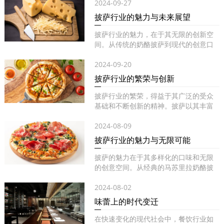
2024-09-27
披萨行业的魅力与未来展望
披萨行业的魅力，在于其无限的创新空
间。从传统的奶酪披萨到现代的创意口
味...
2024-09-20
披萨行业的繁荣与创新
披萨行业的繁荣，得益于其广泛的受众
基础和不断创新的精神。披萨以其丰富
的...
2024-08-09
披萨行业的魅力与无限可能
披萨的魅力在于其多样化的口味和无限
的创意空间。从经典的马苏里拉奶酪披
萨...
2024-08-02
味蕾上的时代变迁
在快速变化的现代社会中，餐饮行业如