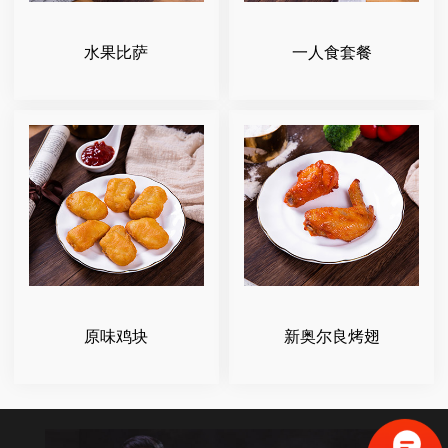
水果比萨
一人食套餐
原味鸡块
新奥尔良烤翅