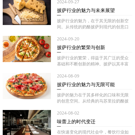
2024-09-27
披萨行业的魅力与未来展望
披萨行业的魅力，在于其无限的创新空
间。从传统的奶酪披萨到现代的创意口
味...
2024-09-20
披萨行业的繁荣与创新
披萨行业的繁荣，得益于其广泛的受众
基础和不断创新的精神。披萨以其丰富
的...
2024-08-09
披萨行业的魅力与无限可能
披萨的魅力在于其多样化的口味和无限
的创意空间。从经典的马苏里拉奶酪披
萨...
2024-08-02
味蕾上的时代变迁
在快速变化的现代社会中，餐饮行业如