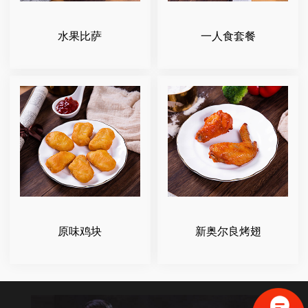
水果比萨
一人食套餐
原味鸡块
新奥尔良烤翅