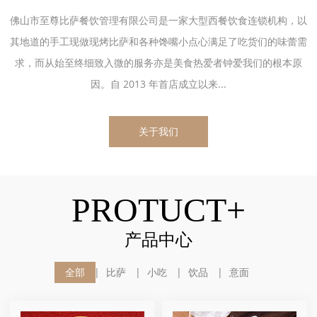
佛山市至尊比萨餐饮管理有限公司是一家大型西餐饮食连锁机构，以
其地道的手工现做现烤比萨和各种馋嘴小点心满足了吃货们的味蕾需
求，而从始至终细致入微的服务亦是美食热爱者钟爱我们的根本原
因。自 2013 年首店成立以来...
关于我们
PROTUCT+
产品中心
全部
比萨
小吃
饮品
意面