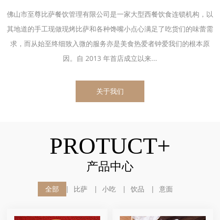
佛山市至尊比萨餐饮管理有限公司是一家大型西餐饮食连锁机构，以
其地道的手工现做现烤比萨和各种馋嘴小点心满足了吃货们的味蕾需
求，而从始至终细致入微的服务亦是美食热爱者钟爱我们的根本原
因。自 2013 年首店成立以来...
关于我们
PROTUCT+
产品中心
全部
比萨
小吃
饮品
意面