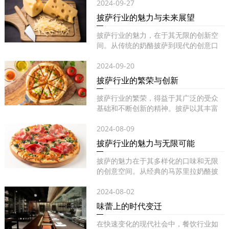
2024-09-27
披萨行业的魅力与未来展望
披萨行业的魅力，在于其无限的创新空
间。从传统的奶酪披萨到现代的创意口
味...
2024-09-20
披萨行业的繁荣与创新
披萨行业的繁荣，得益于其广泛的受众
基础和不断创新的精神。披萨以其丰富
的...
2024-08-09
披萨行业的魅力与无限可能
披萨的魅力在于其多样化的口味和无限
的创意空间。从经典的马苏里拉奶酪披
萨...
2024-08-02
味蕾上的时代变迁
在快速变化的现代社会中，餐饮行业如