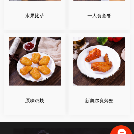
水果比萨
一人食套餐
原味鸡块
新奥尔良烤翅