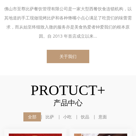
佛山市至尊比萨餐饮管理有限公司是一家大型西餐饮食连锁机构，以
其地道的手工现做现烤比萨和各种馋嘴小点心满足了吃货们的味蕾需
求，而从始至终细致入微的服务亦是美食热爱者钟爱我们的根本原
因。自 2013 年首店成立以来...
关于我们
PROTUCT+
产品中心
全部
比萨
小吃
饮品
意面