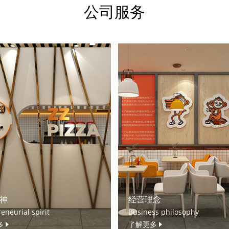
公司服务
神
经营理念
eneurial spirit
Business philosophy
多
了解更多