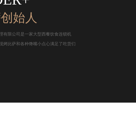
萨创始人
理有限公司是一家大型西餐饮食连锁机
现烤比萨和各种馋嘴小点心满足了吃货们