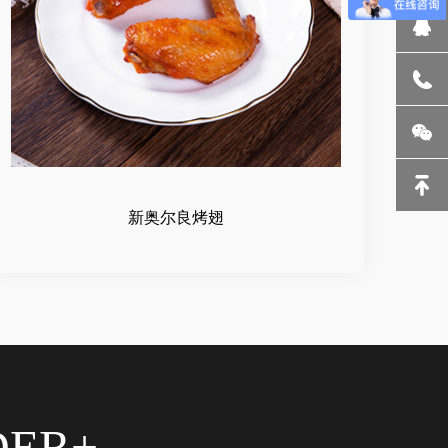
新奥尔良烤翅
DER+