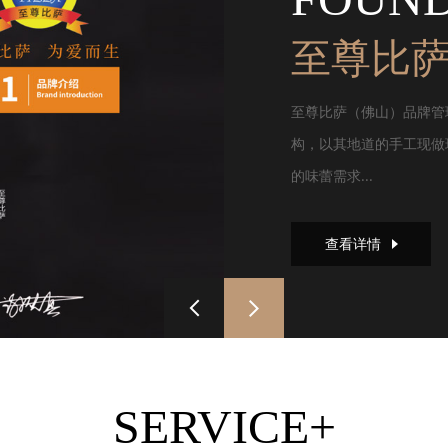
至尊比
至尊比萨（佛山）品牌管
构，以其地道的手工现做
的味蕾需求...
查看详情
SERVICE+