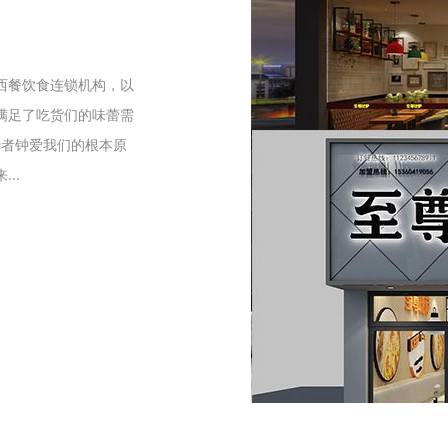
们
西餐饮食连锁机构，以
满足了吃货们的味蕾需
爱者钟爱我们的根本原
..