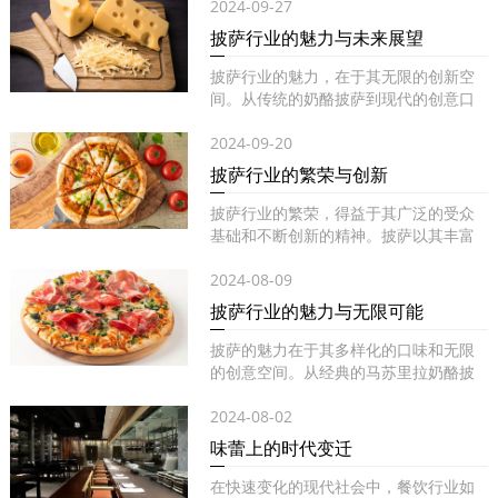
2024-09-27
披萨行业的魅力与未来展望
披萨行业的魅力，在于其无限的创新空
间。从传统的奶酪披萨到现代的创意口
味...
2024-09-20
披萨行业的繁荣与创新
披萨行业的繁荣，得益于其广泛的受众
基础和不断创新的精神。披萨以其丰富
的...
2024-08-09
披萨行业的魅力与无限可能
披萨的魅力在于其多样化的口味和无限
的创意空间。从经典的马苏里拉奶酪披
萨...
2024-08-02
味蕾上的时代变迁
在快速变化的现代社会中，餐饮行业如