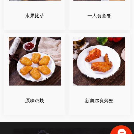
水果比萨
一人食套餐
原味鸡块
新奥尔良烤翅