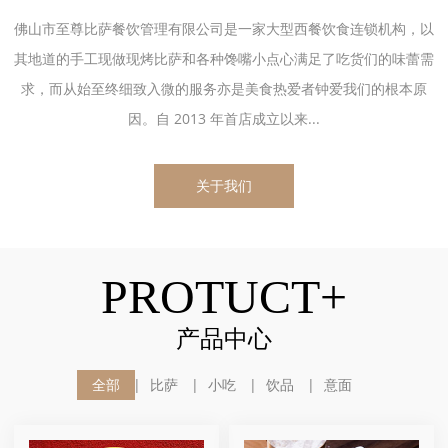
佛山市至尊比萨餐饮管理有限公司是一家大型西餐饮食连锁机构，以
其地道的手工现做现烤比萨和各种馋嘴小点心满足了吃货们的味蕾需
求，而从始至终细致入微的服务亦是美食热爱者钟爱我们的根本原
因。自 2013 年首店成立以来...
关于我们
PROTUCT+
产品中心
全部
比萨
小吃
饮品
意面