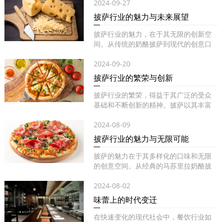
2024-09-27
披萨行业的魅力与未来展望
披萨行业的魅力，在于其无限的创新空
间。从传统的奶酪披萨到现代的创意口
味...
2024-09-20
披萨行业的繁荣与创新
披萨行业的繁荣，得益于其广泛的受众
基础和不断创新的精神。披萨以其丰富
的...
2024-08-09
披萨行业的魅力与无限可能
披萨的魅力在于其多样化的口味和无限
的创意空间。从经典的马苏里拉奶酪披
萨...
2024-08-02
味蕾上的时代变迁
在快速变化的现代社会中，餐饮行业如