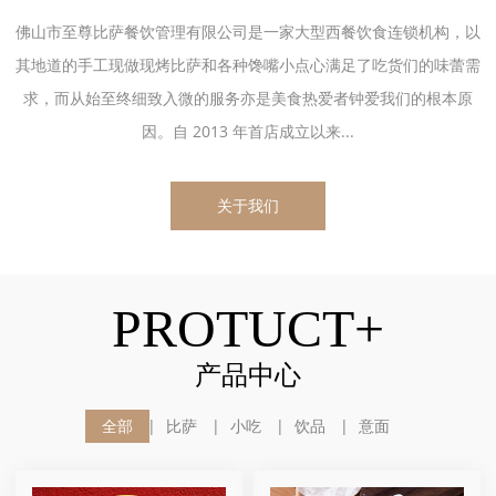
佛山市至尊比萨餐饮管理有限公司是一家大型西餐饮食连锁机构，以
其地道的手工现做现烤比萨和各种馋嘴小点心满足了吃货们的味蕾需
求，而从始至终细致入微的服务亦是美食热爱者钟爱我们的根本原
因。自 2013 年首店成立以来...
关于我们
PROTUCT+
产品中心
全部
比萨
小吃
饮品
意面