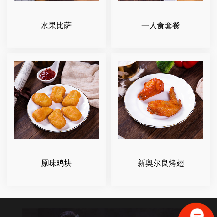
水果比萨
一人食套餐
原味鸡块
新奥尔良烤翅