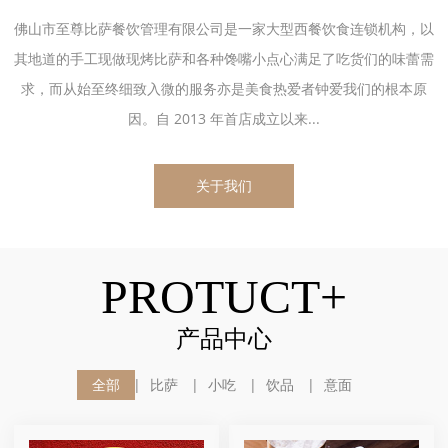
佛山市至尊比萨餐饮管理有限公司是一家大型西餐饮食连锁机构，以
其地道的手工现做现烤比萨和各种馋嘴小点心满足了吃货们的味蕾需
求，而从始至终细致入微的服务亦是美食热爱者钟爱我们的根本原
因。自 2013 年首店成立以来...
关于我们
PROTUCT+
产品中心
全部
比萨
小吃
饮品
意面