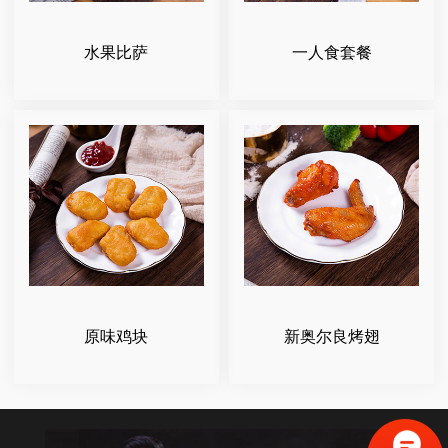
水果比萨
一人食套餐
原味鸡块
新奥尔良烤翅