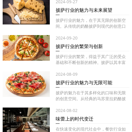
2024-09-27
披萨行业的魅力与未来展望
披萨行业的魅力，在于其无限的创新空
间。从传统的奶酪披萨到现代的创意口
味...
2024-09-20
披萨行业的繁荣与创新
披萨行业的繁荣，得益于其广泛的受众
基础和不断创新的精神。披萨以其丰富
的...
2024-08-09
披萨行业的魅力与无限可能
披萨的魅力在于其多样化的口味和无限
的创意空间。从经典的马苏里拉奶酪披
萨...
2024-08-02
味蕾上的时代变迁
在快速变化的现代社会中，餐饮行业如