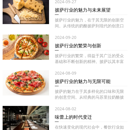
2024-09-27
披萨行业的魅力与未来展望
披萨行业的魅力，在于其无限的创新空
间。从传统的奶酪披萨到现代的创意口
味...
2024-09-20
披萨行业的繁荣与创新
披萨行业的繁荣，得益于其广泛的受众
基础和不断创新的精神。披萨以其丰富
的...
2024-08-09
披萨行业的魅力与无限可能
披萨的魅力在于其多样化的口味和无限
的创意空间。从经典的马苏里拉奶酪披
萨...
2024-08-02
味蕾上的时代变迁
在快速变化的现代社会中，餐饮行业如