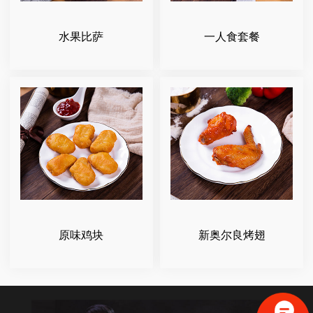
水果比萨
一人食套餐
原味鸡块
新奥尔良烤翅