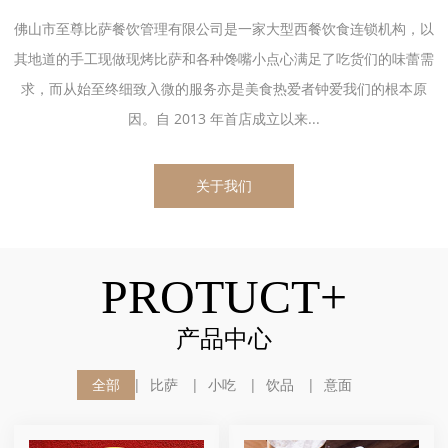
佛山市至尊比萨餐饮管理有限公司是一家大型西餐饮食连锁机构，以
其地道的手工现做现烤比萨和各种馋嘴小点心满足了吃货们的味蕾需
求，而从始至终细致入微的服务亦是美食热爱者钟爱我们的根本原
因。自 2013 年首店成立以来...
关于我们
PROTUCT+
产品中心
全部
比萨
小吃
饮品
意面