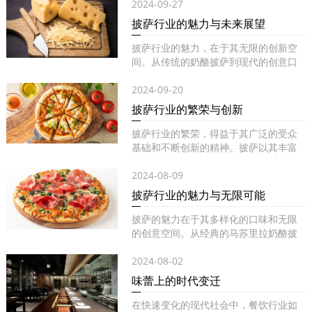
2024-09-27
披萨行业的魅力与未来展望
披萨行业的魅力，在于其无限的创新空
间。从传统的奶酪披萨到现代的创意口
味...
2024-09-20
披萨行业的繁荣与创新
披萨行业的繁荣，得益于其广泛的受众
基础和不断创新的精神。披萨以其丰富
的...
2024-08-09
披萨行业的魅力与无限可能
披萨的魅力在于其多样化的口味和无限
的创意空间。从经典的马苏里拉奶酪披
萨...
2024-08-02
味蕾上的时代变迁
在快速变化的现代社会中，餐饮行业如