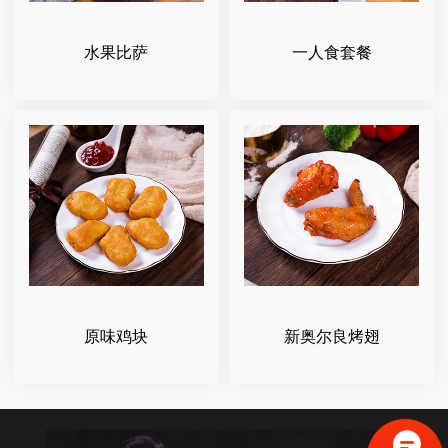
水果比萨
一人食套餐
原味鸡块
新奥尔良烤翅