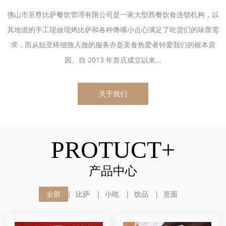
佛山市至尊比萨餐饮管理有限公司是一家大型西餐饮食连锁机构，以
其地道的手工现做现烤比萨和各种馋嘴小点心满足了吃货们的味蕾需
求，而从始至终细致入微的服务亦是美食热爱者钟爱我们的根本原
因。自 2013 年首店成立以来...
关于我们
PROTUCT+
产品中心
全部
比萨
小吃
饮品
意面