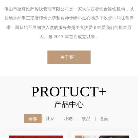
佛山市至尊比萨餐饮管理有限公司是一家大型西餐饮食连锁机构，以
其地道的手工现做现烤比萨和各种馋嘴小点心满足了吃货们的味蕾需
求，而从始至终细致入微的服务亦是美食热爱者钟爱我们的根本原
因。自 2013 年首店成立以来...
关于我们
PROTUCT+
产品中心
全部
比萨
小吃
饮品
意面