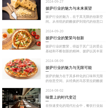
2024-09-27
披萨行业的魅力与未来展望
披萨行业的魅力，在于其无限的创新空
间。从传统的奶酪披萨到现代的创意口
味...
2024-09-20
披萨行业的繁荣与创新
披萨行业的繁荣，得益于其广泛的受众
基础和不断创新的精神。披萨以其丰富
的...
2024-08-09
披萨行业的魅力与无限可能
披萨的魅力在于其多样化的口味和无限
的创意空间。从经典的马苏里拉奶酪披
萨...
2024-08-02
味蕾上的时代变迁
在快速变化的现代社会中，餐饮行业如