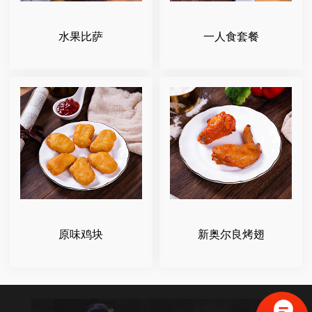
水果比萨
一人食套餐
原味鸡块
新奥尔良烤翅